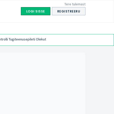
Tere tulemast
LOGI SISSE
REGISTREERU
trolli Tugiteenusepileti Olekut